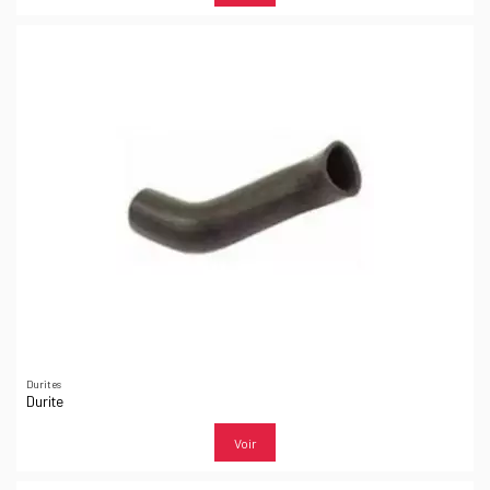
Durites
Durite
Voir