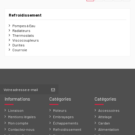
Refroidissement
Pompes à Eau
Radiateurs
Thermostats
Viscocoupleurs
Durites
Courroie
Informations
Catégories
Catégories
Livraison
Moteurs
Accessoires
Mentions légales
Embrayages
Attelage
Mon compte
Échappements
Cardan
Contactez-nous
Refroidissement
Alimentation