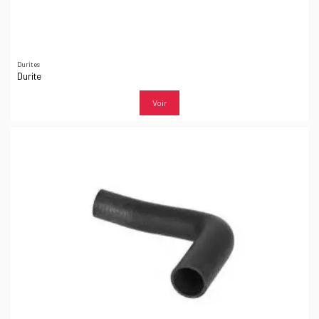
Durites
Durite
Voir