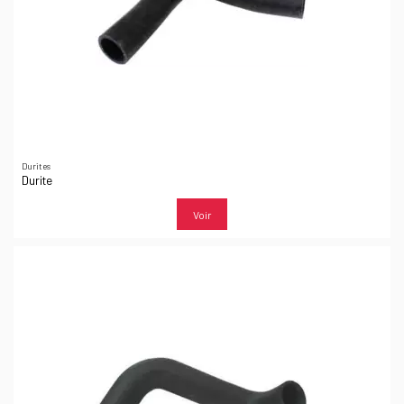
Durites
Durite
Voir