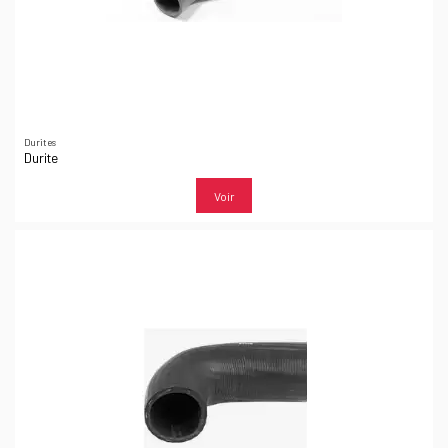
Durites
Durite
Voir