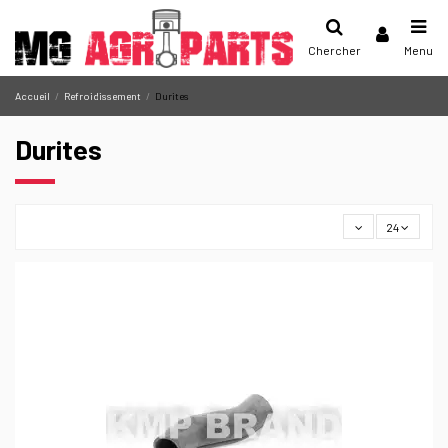
Chercher
Menu
Accueil
Refroidissement
Durites
Durites
24