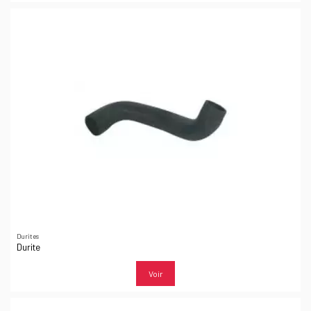
Durites
Durite
Voir