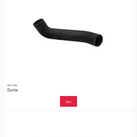
Durites
Durite
Voir