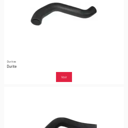
Durites
Durite
Voir