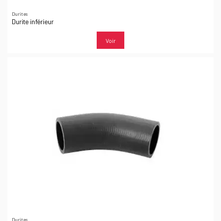
Durites
Durite inférieur
Voir
Durites