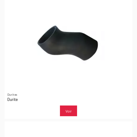
Durites
Durite
Voir