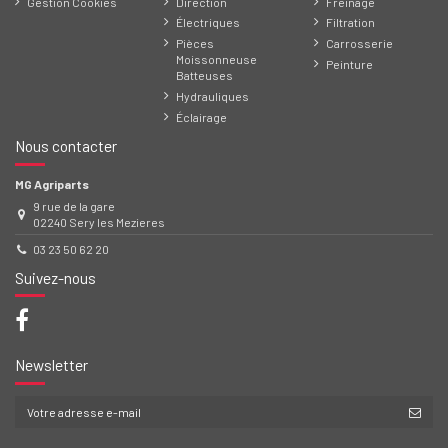
Gestion Cookies
Direction
Freinage
Électriques
Filtration
Pièces
Carrosserie
Moissonneuse
Peinture
Batteuses
Hydrauliques
Éclairage
Nous contacter
MG Agriparts
9 rue de la gare
02240 Sery les Mezieres
03 23 50 62 20
Suivez-nous
Newsletter