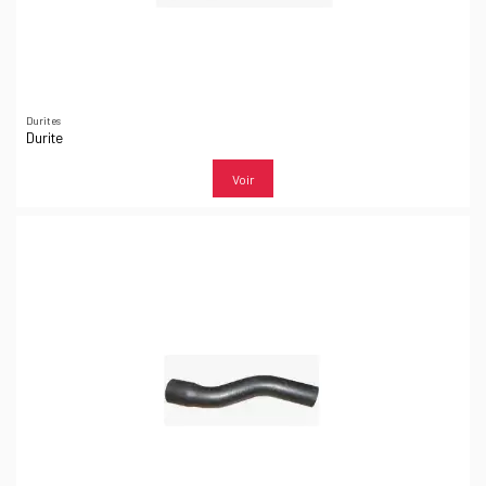
Durites
Durite
Voir