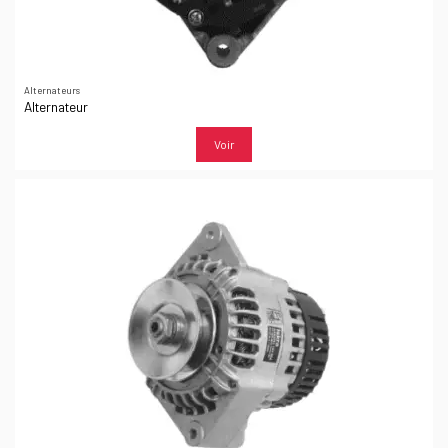
Alternateurs
Alternateur
Voir