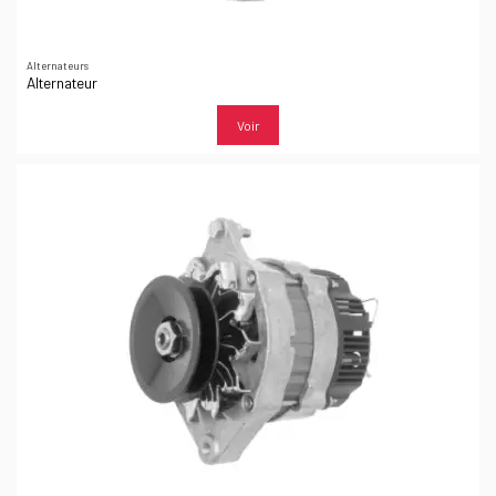
Alternateurs
Alternateur
Voir