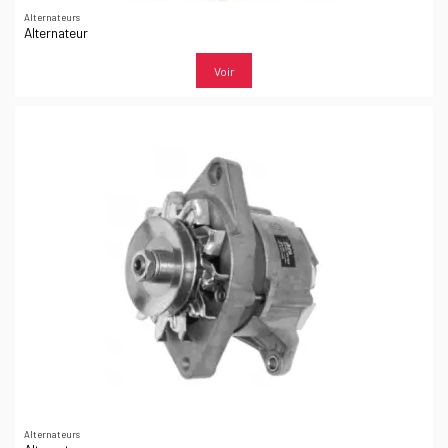
Alternateurs
Alternateur
Voir
Alternateurs