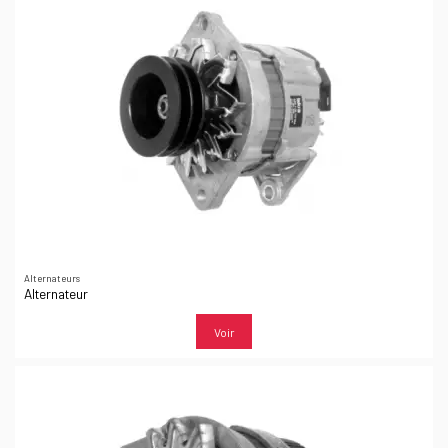
Alternateurs
Alternateur
Voir