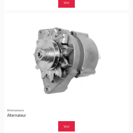
Voir
Alternateurs
Alternateur
Voir