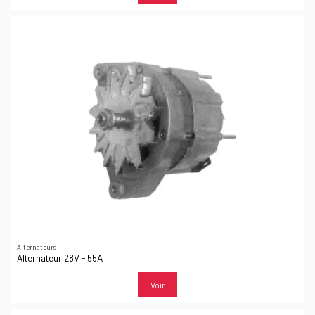
Alternateurs
Alternateur 28V - 55A
Voir