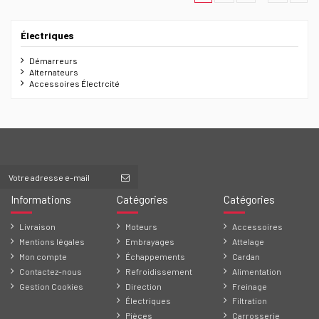
Électriques
Démarreurs
Alternateurs
Accessoires Électrcité
Informations
Catégories
Catégories
Livraison
Moteurs
Accessoires
Mentions légales
Embrayages
Attelage
Mon compte
Échappements
Cardan
Contactez-nous
Refroidissement
Alimentation
Gestion Cookies
Direction
Freinage
Électriques
Filtration
Pièces
Carrosserie