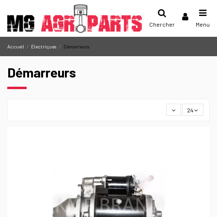
Chercher
Menu
Accueil
Électriques
Démarreurs
Démarreurs
24