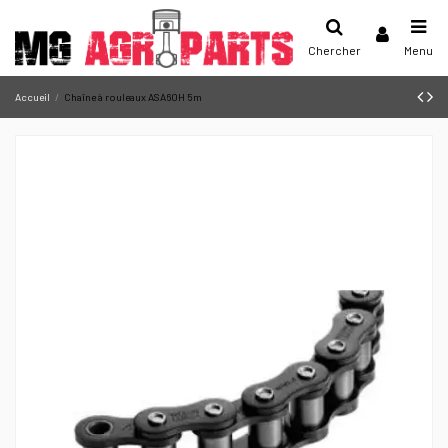
Chercher
Menu
Accueil
Chaîne à rouleaux ASA60H 5m