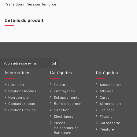
Pas 19.05mm Version Renforcé
Détails du produit
Informations
Catégories
Catégories
Livraison
Moteurs
Accessoires
Mentions légales
Embrayages
Attelage
Mon compte
Échappements
Cardan
Contactez-nous
Refroidissement
Alimentation
Gestion Cookies
Direction
Freinage
Électriques
Filtration
Pièces
Carrosserie
Moissonneuse
Peinture
Batteuses