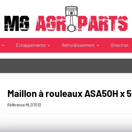
s
Échappements
Refroidissement
Direction
Maillon à rouleaux ASA50H x 5
Référence
MLD7013