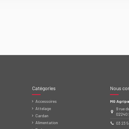
Catégories
Nous co
Accessoires
MG Agripa
Attelage
9 rue d
02240 S
Cardan
Alimentation
03 23 