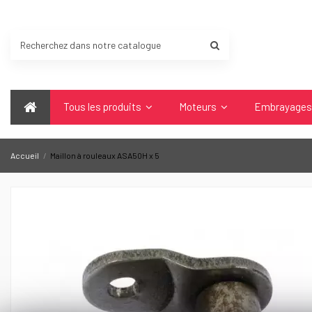
Tous les produits
Moteurs
Embrayage
Accueil
Maillon à rouleaux ASA50H x 5