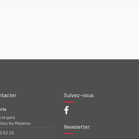
ntacter
Suivez-nous
rts
e la gare
ery les Mezieres
Newsletter
50 62 20