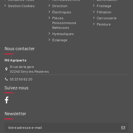
Gestion Cookies
Direction
Freinage
Électriques
Filtration
Pièces
Carrosserie
Moissonneuse
Peinture
Batteuses
Hydrauliques
Éclairage
Nous contacter
MG Agriparts
9 rue de la gare
02240 Sery les Mezieres
03 23 50 62 20
Suivez-nous
Newsletter