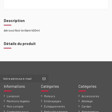
Description
Aérosol Noir brillant 400ml
Détails du produit
Informations
Catégories
Catégories
Livraison
Moteurs
Accessoires
Mentions légales
Embrayages
Attelage
Mon compte
Échappements
Cardan
Contactez-nous
Refroidissement
Alimentation