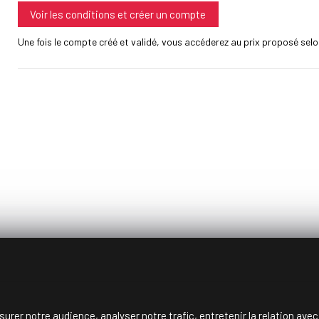
Voir les conditions et créer un compte
Une fois le compte créé et validé, vous accéderez au prix proposé selon
surer notre audience, analyser notre trafic, entretenir la relation ave