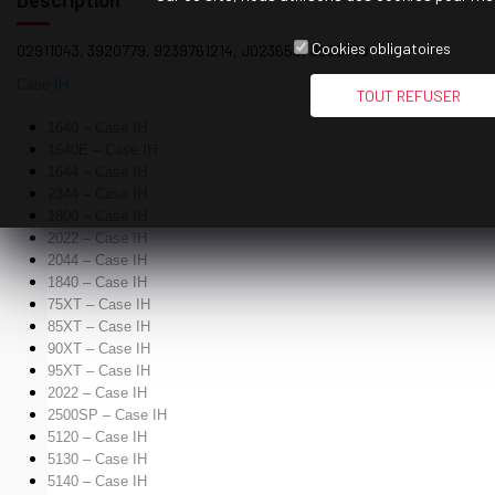
Cookies obligatoires
02911043, 3920779, 9239761214, J023650, J920779
Case IH
TOUT REFUSER
1640 – Case IH
1640E – Case IH
1644 – Case IH
2344 – Case IH
1800 – Case IH
2022 – Case IH
2044 – Case IH
1840
–
Case IH
75XT
–
Case IH
85XT
–
Case IH
90XT
–
Case IH
95XT
–
Case IH
2022
–
Case IH
2500SP
–
Case IH
5120
–
Case IH
5130
–
Case IH
5140
–
Case IH