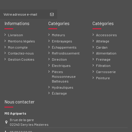
Informations
Catégories
Catégories
Livraison
Moteurs
Accessoires
Mentions légales
Embrayages
Attelage
Mon compte
Échappements
Cardan
Contactez-nous
Refroidissement
Alimentation
Gestion Cookies
Direction
Freinage
Électriques
Filtration
Pièces
Carrosserie
Moissonneuse
Peinture
Batteuses
Hydrauliques
Éclairage
Nous contacter
MG Agriparts
9 rue de la gare
02240 Sery les Mezieres