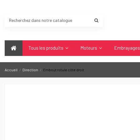
Tous les produits
Moteurs
Embrayage
Accueil
Direction
Embout rotule côté droit