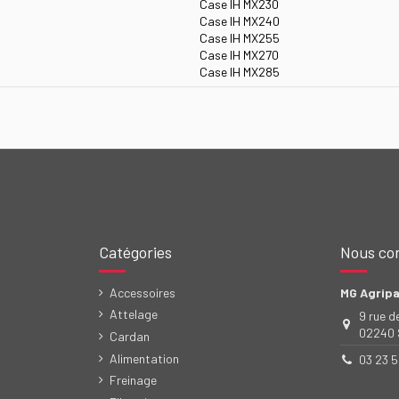
Case IH MX230
Case IH MX240
Case IH MX255
Case IH MX270
Case IH MX285
Catégories
Nous co
Accessoires
MG Agripa
Attelage
9 rue d
02240 S
Cardan
Alimentation
03 23 
Freinage