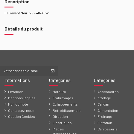
Description
Feu avant Noir 12V - 40/45W
Détails du produit
Informations
Catégories
Catégories
Livraison
Moteurs
Accessoires
Mentions légales
Embrayages
Attelage
Mon compte
Échappements
Cardan
Contactez-nous
Refroidissement
Alimentation
Gestion Cookies
Direction
Freinage
Électriques
Filtration
Pièces
Carrosserie
Moissonneuse