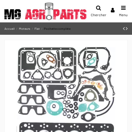
Chercher
Menu
Accueil
Moteurs
Fiat
Pochette complète