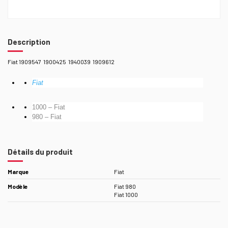
Description
Fiat 1909547 1900425 1940039 1909612
Fiat
1000
–
Fiat
980
–
Fiat
Détails du produit
Marque
Fiat
Modèle
Fiat 980
Fiat 1000