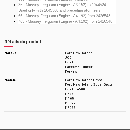
35 - Massey Ferguson (Engine - A3.152)
to 1944524
Used only with 2645568 and preceding atomisers
65 - Massey Ferguson (Engine - A4.192)
from 2426548
765 - Massey Ferguson (Engine - A4.192)
from 2426548
Détails du produit
Marque
Ford New Holland
JCB
Landini
Massey Ferguson
Perkins
Modèle
Ford New Holland Dexta
Ford New Holland Super Dexta
Landini 4500
MF 35
MF 65
MF 135
MF 765