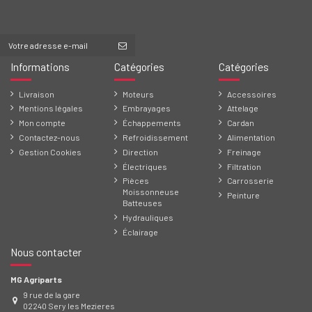
Informations
Catégories
Catégories
Livraison
Moteurs
Accessoires
Mentions légales
Embrayages
Attelage
Mon compte
Échappements
Cardan
Contactez-nous
Refroidissement
Alimentation
Gestion Cookies
Direction
Freinage
Électriques
Filtration
Pièces
Carrosserie
Moissonneuse
Peinture
Batteuses
Hydrauliques
Éclairage
Nous contacter
MG Agriparts
9 rue de la gare
02240 Sery les Mezieres