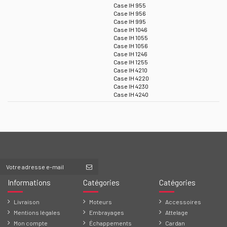
Case IH 955
Case IH 956
Case IH 995
Case IH 1046
Case IH 1055
Case IH 1056
Case IH 1246
Case IH 1255
Case IH 4210
Case IH 4220
Case IH 4230
Case IH 4240
Informations
Catégories
Catégories
Livraison
Moteurs
Accessoires
Mentions légales
Embrayages
Attelage
Mon compte
Échappements
Cardan