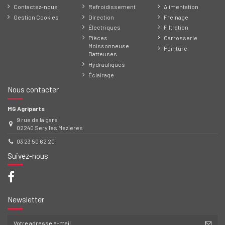
Contactez-nous
Refroidissement
Alimentation
Gestion Cookies
Direction
Freinage
Électriques
Filtration
Pièces
Carrosserie
Moissonneuse
Peinture
Batteuses
Hydrauliques
Éclairage
Nous contacter
MG Agriparts
9 rue de la gare
02240 Sery les Mezieres
03 23 50 62 20
Suivez-nous
Newsletter