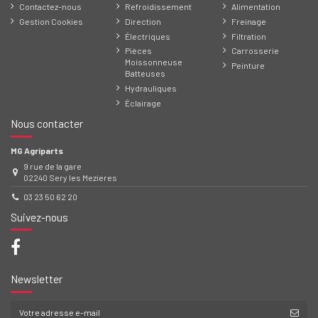
Contactez-nous
Refroidissement
Alimentation
Gestion Cookies
Direction
Freinage
Électriques
Filtration
Pièces
Carrosserie
Moissonneuse
Peinture
Batteuses
Hydrauliques
Éclairage
Nous contacter
MG Agriparts
9 rue de la gare
02240 Sery les Mezieres
03 23 50 62 20
Suivez-nous
Newsletter