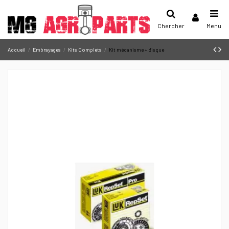
Chercher
Menu
Accueil
Embrayages
Kits Complets
Kit mécanisme + disque