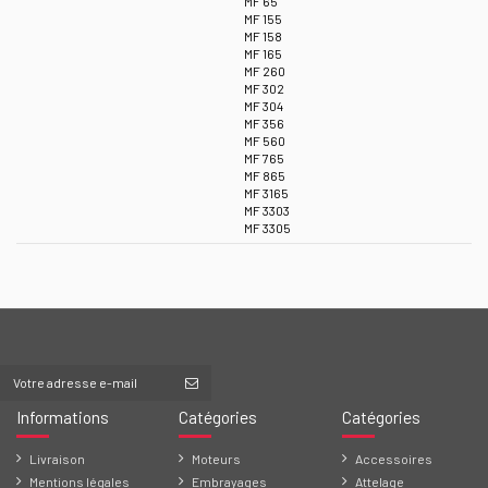
MF 65
MF 155
MF 158
MF 165
MF 260
MF 302
MF 304
MF 356
MF 560
MF 765
MF 865
MF 3165
MF 3303
MF 3305
Informations
Catégories
Catégories
Livraison
Moteurs
Accessoires
Mentions légales
Embrayages
Attelage