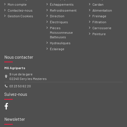
Mon compte
Échappements
Cardan
Contactez-nous
Refroidissement
Alimentation
Gestion Cookies
Direction
Freinage
Électriques
Filtration
Pièces
Carrosserie
Moissonneuse
Peinture
Batteuses
Hydrauliques
Éclairage
Nous contacter
MG Agriparts
9 rue de la gare
02240 Sery les Mezieres
03 23 50 62 20
Suivez-nous
Newsletter