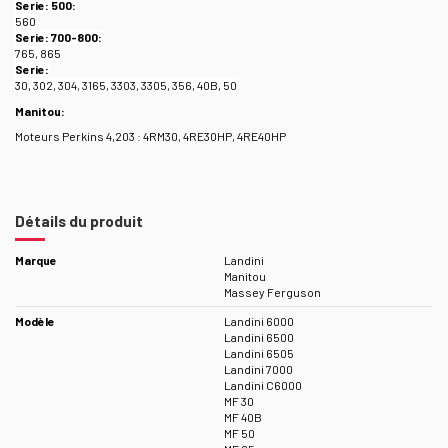
Serie: 500:
560
Serie: 700-800:
765, 865
Serie:
30, 302, 304, 3165, 3303, 3305, 356, 40B, 50
Manitou:
Moteurs Perkins 4,203 : 4RM30, 4RE30HP, 4RE40HP
Détails du produit
Marque
Landini
Manitou
Massey Ferguson
Modèle
Landini 6000
Landini 6500
Landini 6505
Landini 7000
Landini C6000
MF 30
MF 40B
MF 50