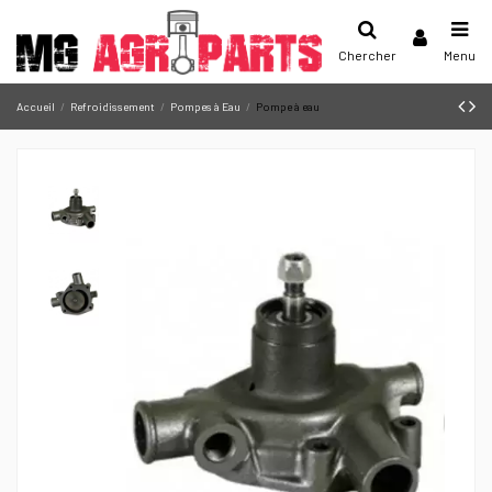
Chercher
Menu
Accueil
Refroidissement
Pompes à Eau
Pompe à eau