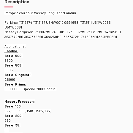
Description
Pompe à eau pour Massey Ferguson/Landini
Perkins: 41312574 41312167 U5MW0010 0994658 41312511 U5MW0055
U5MW0061
Massey Ferguson: 731807M91 740611M91 739692M91 731638M91 747615M91
3637372M91 3637372R91 3641250M91 3637372M1 747597M91 3641250R91
Applications:
Landini:
Serie: 500:
6500,
Serie: 505:
6505
Serie: Cingolati:
C6000
Serie: Prima:
6000, 6000Special, 7000Special
Massey Ferguson:
Serie: 100:
155, 158, 158F, 158S, 158V, 165,
Serie: 200:
260
Serie: 35:
65