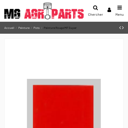
Chercher
Menu
Accueil
Peinture
Pots
Peinture Rouge MF Super