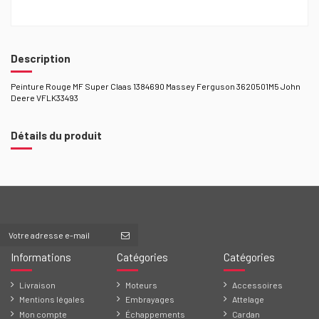
Description
Peinture Rouge MF Super Claas 1384690 Massey Ferguson 3620501M5 John
Deere VFLK33493
Détails du produit
Informations
Catégories
Catégories
Livraison
Moteurs
Accessoires
Mentions légales
Embrayages
Attelage
Mon compte
Échappements
Cardan