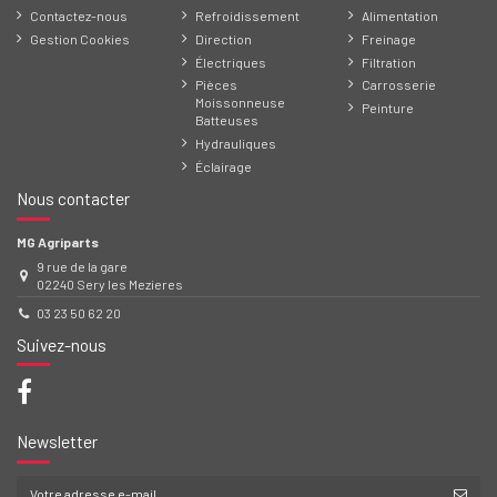
Contactez-nous
Refroidissement
Alimentation
Gestion Cookies
Direction
Freinage
Électriques
Filtration
Pièces
Carrosserie
Moissonneuse
Peinture
Batteuses
Hydrauliques
Éclairage
Nous contacter
MG Agriparts
9 rue de la gare
02240 Sery les Mezieres
03 23 50 62 20
Suivez-nous
Newsletter