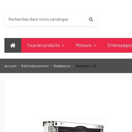
Tous les produits
Moteurs
Embrayage
Accueil
Refroidissement
Radiateurs
Radiateur JD