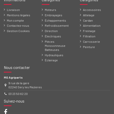
Livraison
Moteurs
Accessoires
Mentions légales
Embrayages
Attelage
Mon compte
Échappements
Cardan
Contactez-nous
Refroidissement
Alimentation
Gestion Cookies
Direction
Freinage
Électriques
Filtration
Pièces
Carrosserie
Moissonneuse
Peinture
Batteuses
Hydrauliques
Éclairage
Nous contacter
MG Agriparts
9 rue de la gare
02240 Sery les Mezieres
03 23 50 62 20
Suivez-nous