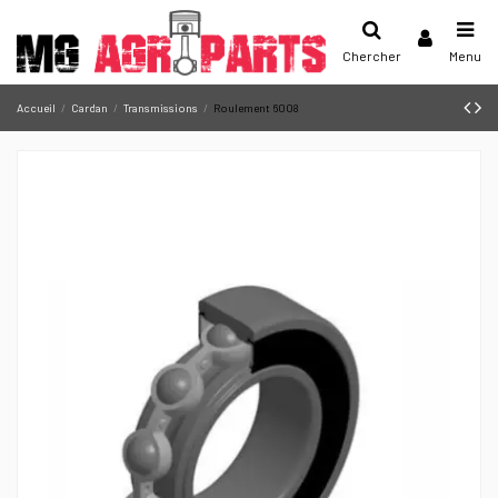
Chercher
Menu
Accueil
Cardan
Transmissions
Roulement 6008